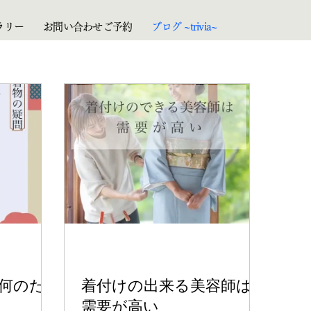
ラリー
お問い合わせご予約
ブログ ~trivia~
Instagram
サ
て何のた
着付けの出来る美容師は
需要が高い