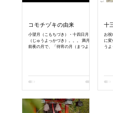
コモチヅキの由来
十
小望月（こもちづき）・十四日月
お祝
（じゅうよっかづき）。。。 満月の
に変
前夜の月で、「待宵の月（まつよい
うよ
のつき）」ともいう。 翌日の満月を
ーが
楽しみに待つ、という意味。 また、
新し
幾望（きぼう）とも言い、満月（望
月）の前夜で、“機”は「近い」の意味
を持つ。