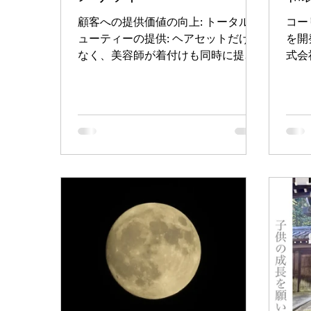
顧客への提供価値の向上: トータルビ
コー
ューティーの提供: ヘアセットだけで
を開
なく、美容師が着付けも同時に提供
式会
できるようになるため、成人式、卒
業式、結婚式、七五三、お祭りな
ど、着物が必要なイベントの際に顧
客にとって一箇所で全てが完結する
利便性を提供できます。 顧客単価の
向上:...