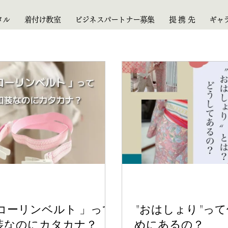
タル
着付け教室
ビジネスパートナー募集
提 携 先
ギャ
 コーリンベルト 」って
"おはしょり"っ
装なのにカタカナ？
めにあるの？