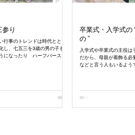
三参り
卒業式・入学式の
の”
い行事のトレンドは時代ととも
化し、七五三を3歳の男の子も祝
入学式や卒業式の主役は
うになったり ハーフバースデ
だから、母親が着飾る必
欧米から日本に定着したりと
などと言う人もいるよう
い文化が生まれています。
ちんとした姿で参加する
しての礼儀。 お世話にな
くはこれからお世話にな
に、目に見える形でご挨
る姿なのです。