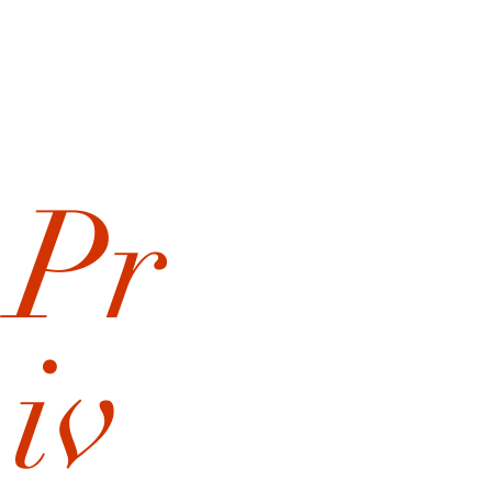
Pr
iv