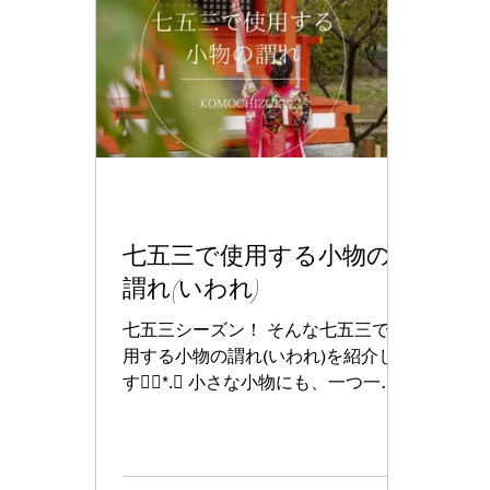
七五三で使用する小物の
謂れ(いわれ)
七五三シーズン！ そんな七五三で使
用する小物の謂れ(いわれ)を紹介しま
す❁⃘*.ﾟ 小さな小物にも、一つ一つ
想いが込められており 調べれば調べ
るほど面白いですよ！