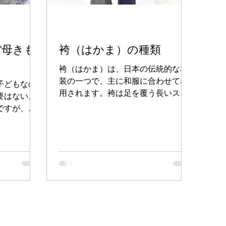
“母きも
袴（はかま）の種類
袴（はかま）は、日本の伝統的な衣
装の一つで、主に和服に合わせて着
子どもなの
用されます。袴は足を覆う長いスカ
要はない。
ート状の部分が特徴で、男女問わず
ですが、き
着用されます。袴は伝統的な日本の
ことは母と
美しさと実用性を兼ね備えた衣装で
った、もし
す。 この袴の種類について説明しま
る先生方
す。
拶をしてい