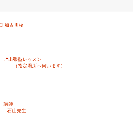
​❍ 加古川校
📍出張型レッスン
（指定場所へ伺います）
講師
石山先生