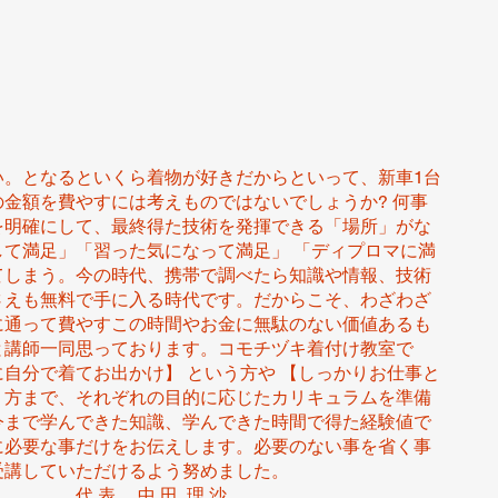
い。となるといくら着物が好きだからといって、新車1台
の金額を費やすには考えものではないでしょうか? 何事
を明確にして、最終得た技術を発揮できる「場所」がな
して満足」「習った気になって満足」 「ディプロマに満
てしまう。今の時代、携帯で調べたら知識や情報、技術
さえも無料で手に入る時代です。だからこそ、わざわざ
に通って費やすこの時間やお金に無駄のない価値あるも
と講師一同思っております。コモチヅキ着付け教室で
自分で着てお出かけ】 という方や 【しっかりお仕事と
う方まで、それぞれの目的に応じたカリキュラムを準備
今まで学んできた知識、学んできた時間で得た経験値で
に必要な事だけをお伝えします。必要のない事を省く事
受講していただけるよう努めました。
 中 田 理 沙