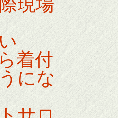
際現場
い
ら着付
うにな
トサロ