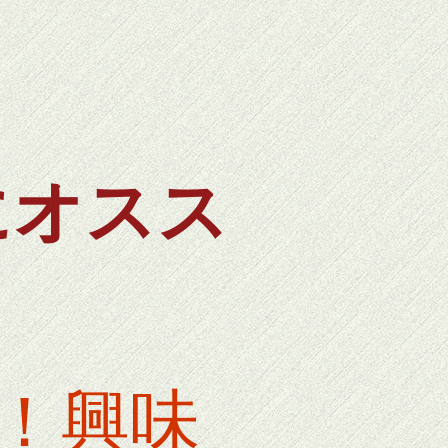
にオスス
！興味