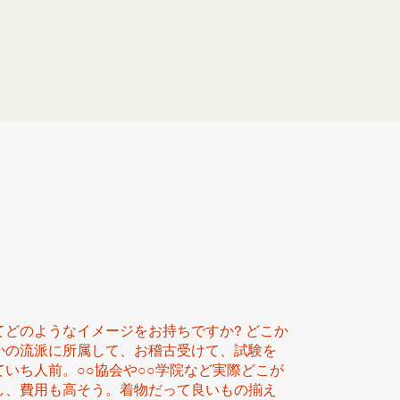
どのようなイメージをお持ちですか? どこか
かの流派に所属して、お稽古受けて、試験を
いち人前。○○協会や○○学院など実際どこが
し、費用も高そう。着物だって良いもの揃え