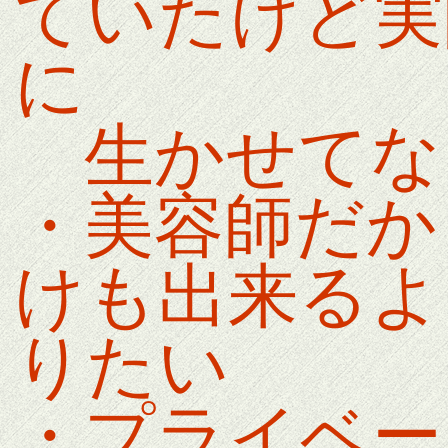
ていたけど実
に
生かせてな
・美容師だか
けも出来るよ
りたい
・プライベー