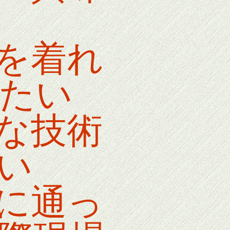
を着れ
たい
な技術
い
に通っ