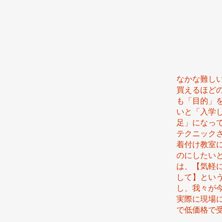
なかな難し
買えるほど
も「目的」
いと「入学
足」になっ
テクニック
着付け教室
のにしたい
は、【気軽に
して】とい
し、我々が
実際に現場
で低価格で
代 表