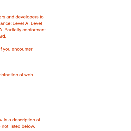
ers and developers to
mance: Level A, Level
. Partially conformant
ard.
if you encounter
ombination of web
w is a description of
 not listed below.