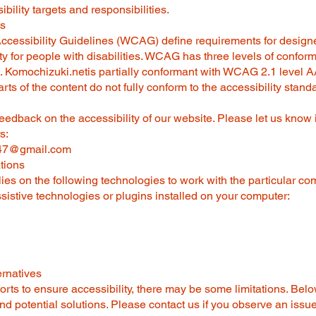
bility targets and responsibilities.
us
cessibility Guidelines (WCAG) define requirements for design
ty for people with disabilities. WCAG has three levels of confor
 Komochizuki.netis partially conformant with WCAG 2.1 level AA
ts of the content do not fully conform to the accessibility stand
dback on the accessibility of our website. Please let us know 
s:
47@gmail.com
tions
elies on the following technologies to work with the particular c
istive technologies or plugins installed on your computer:
ernatives
orts to ensure accessibility, there may be some limitations. Belo
nd potential solutions. Please contact us if you observe an issue