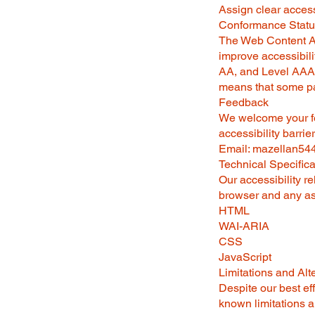
Assign clear accessi
Conformance Stat
The Web Content Ac
improve accessibili
AA, and Level AAA.
means that some par
Feedback
We welcome your fee
accessibility barrier
Email:
mazellan54
Technical Specifica
Our accessibility r
browser and any ass
HTML
WAI-ARIA
CSS
JavaScript
Limitations and Alt
Despite our best eff
known limitations a