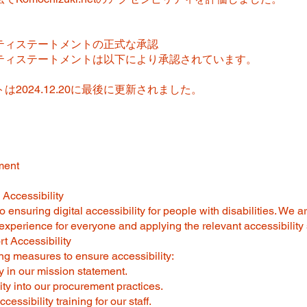
ティステートメントの正式な承認
ティステートメントは以下により承認されています。
2024.12.20に最後に更新されました。
ment
Accessibility
ensuring digital accessibility for people with disabilities. We a
experience for everyone and applying the relevant accessibility
t Accessibility
ng measures to ensure accessibility:
ty in our mission statement.
ity into our procurement practices.
cessibility training for our staff.