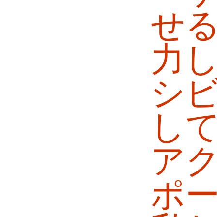
せ
力
シ
し
ア
ポ