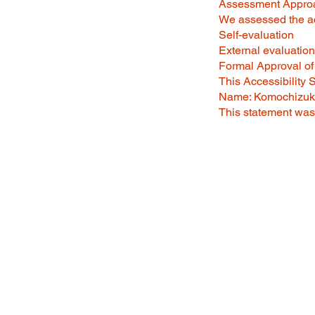
Assessment Appro
We assessed the ac
Self-evaluation
External evaluatio
Formal Approval of 
This Accessibility 
Name: Komochizuk
This statement was