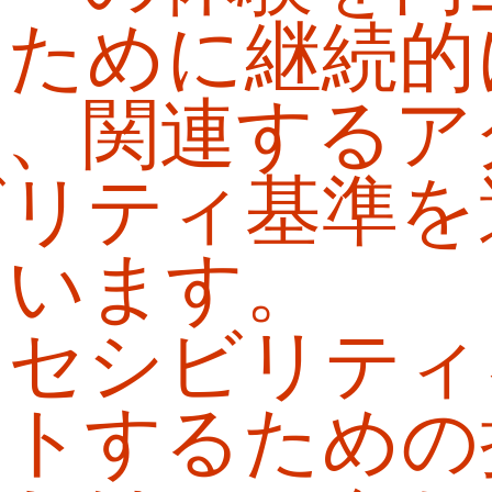
るために継続的
し、関連するア
ビリティ基準を
ています。
クセシビリティ
ートするための