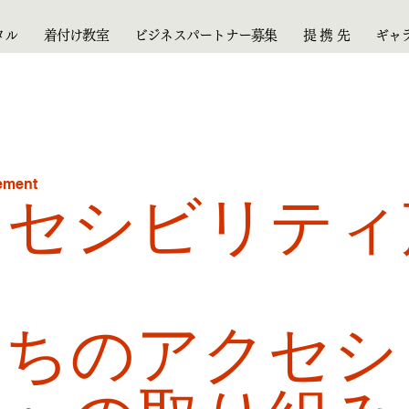
タル
着付け教室
ビジネスパートナー募集
提 携 先
ギャ
tement
クセシビリティ
たちのアクセシ