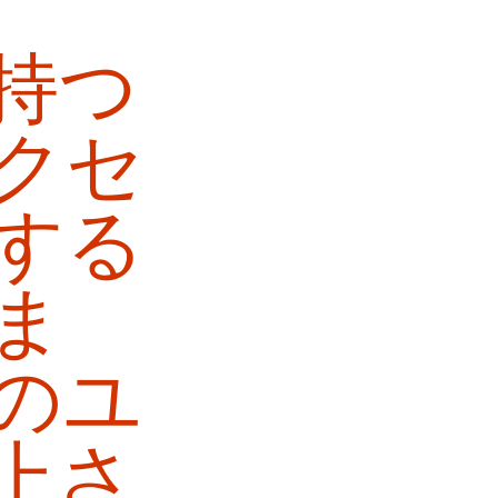
持つ
クセ
する
ま
のユ
上さ