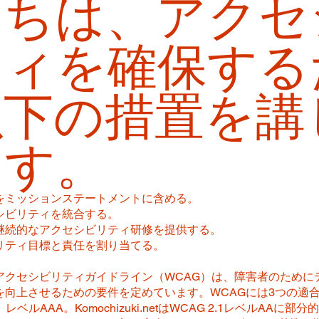
たちは、アクセ
ティを確保する
以下の措置を講
ます。
をミッションステートメントに含める。
シビリティを統合する。
継続的なアクセシビリティ研修を提供する。
リティ目標と責任を割り当てる。
アクセシビリティガイドライン（WCAG）は、障害者のために
を向上させるための要件を定めています。WCAGには3つの適
レベルAAA。Komochizuki.netはWCAG 2.1レベルAAに