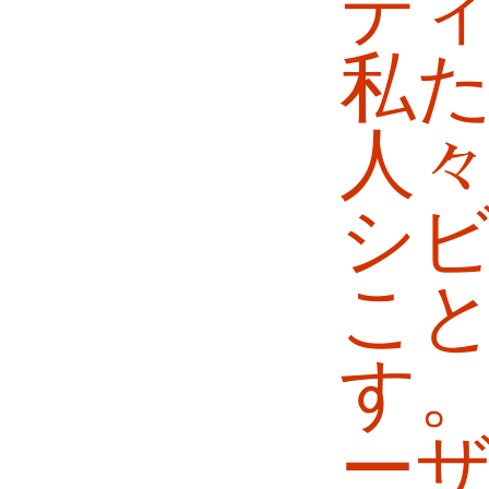
テ
私
人
シ
こ
す
ー