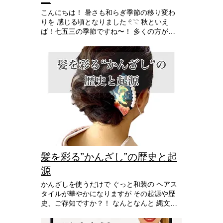
子孫繁栄 麻の葉 は魔除けや子供の健やかな
成長 薔薇 は赤色が愛や情熱 ピンク色は上品
こんにちは！ 暑さも和らぎ季節の移り変わ
さや優しさ 黄色は可憐さや友情 白色は清純
りを 感じる頃となりました 𓏲𓇢 秋といえ
さ などを表しています。 意味を分かったう
ば！七五三の季節ですね〜！ 多くの方がさ
えで 着物を着ていると 知らない時よりも 少
れるお祝いですが、 その歴史について知っ
し気分があがりそうですね🤍🏹 ̖́- これから着
ておくと より思い出深いものになります。
物を選ぶ方も 少し参考に してみてくださ
今日は七五三について豆知識を 〰︎✍🏻💭 ・七
い！ また、タンスに眠っている着物の柄を
五三の歴史 皆さん いつから七五三のお祝い
改めて 見てみるのも楽しいかもしれませ
をしていたか ご存知ですか？！ 現在のよう
ん！ 着物ライフをより楽しく過ごしましょ
な華やかな行事になったのは 江戸時代、徳
う❁⃘*.ﾟ 花柄着物
川綱吉の長男、徳松の健康を 11月15日に盛
大に祈願したことから始まりました。 もと
もとは関東圏で行われていたこの風習が 京
都や大阪でも行われるようになり、 全国的
な行事になったんです！！ ・七五三の由来
七五三とゆう名前の通り、現在は 7歳、5
歳、3歳の年齢ごとにお祝いする行事として
髪を彩る”かんざし”の歴史と起
考えられていますがもともとは全く 別の行
源
事だったようです！ 数え年3歳(満2歳の年)の
「髪置きの儀」 江戸時代には3歳まで髪の毛
かんざしを使うだけで ぐっと和装の ヘアス
を剃る習慣があり、 それを卒業して髪を伸
タイルが華やかになりますが その起源や歴
ばし始める儀式。 数え年5歳(満4歳の年)の
史、ご存知ですか？！ なんとなんと 縄文時
「袴儀」 男の子が袴を着用し始めるための
代まで遡るんです=͟͟͞͞🌏 こーーんなに長い歴史
儀式。 数え年7歳(満6歳の年)の「帯解きの
があるなんて びっくりですよね。 あらゆる