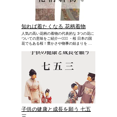
知れば着たくなる 花柄着物
人気の高い花柄の着物の代表的な 3つの花に
ついての意味をご紹介〰︎✍🏻💭 ・桜 日本の国
花でもある桜！豊かさや物事の始まりを 象
徴する柄です。たくさんの植物が芽吹く 春
を連想させる柄でもあるため縁起のいい 物
事の始まりを表しています。 着物に描かれ
た桜の状態と実際の開花の時期に 合わせて
柄を選ぶといいかもしれません。 ・牡丹 花
弁が大きく華やかな牡丹は、その艶やかさか
ら 高貴さや富貴さ、美しさを象徴する柄で
す。 大ぶりの柄であることが多いので 華や
かさを重視する時は 牡丹を選ぶといいかも
しれませんね。 ・椿 平安時代から化粧品と
して使用されていた椿は 高貴さや神聖さを
象徴する柄です。 不老長寿の薬として使用
されていたこともあるので 昔は貴族の間で
子供の健康と成長を願う 七五
人気があったようです。 他にも 藤 は長寿や
三