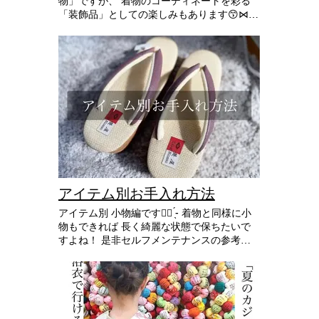
物」ですが、 着物のコーディネートを彩る
「装飾品」としての楽しみもあります😙⋈
🌙着付け小物としての「帯締め」 着物を着
る時には 帯を締めます。 名古屋帯や袋帯を
結んだら、最後に帯締めを結んで しっかり
と帯を固定しなければなりません。 見た目
はオシャレな紐？！の様ですが 紐なら何で
も言い訳ではないんですよ！ 長さ、強度が
必要なんですよ〜👀📝 振袖用では150cmが
通常タイプ。 変わり結びもできる長尺タイ
プでは 170～190cmもあるんです！ 🌙装飾
品としての「帯締め」 帯締めは前帯の真ん
中を横切るように結びます。 実際に結んで
みると結構存在感がありますよね！ 帯締
め、帯揚げなどの小物を少し変えると全体の
アイテム別お手入れ方法
雰囲気も変わり、 コーディネートが楽しく
アイテム別 小物編です👌🏻 ̖́-‬ 着物と同様に小
なりますよ(ˊᵕˋ) 振袖の着付けでは 結び目を
物もできれば 長く綺麗な状態で保ちたいで
アレンジした 変わり結びを楽しむこともで
すよね！ 是非セルフメンテナンスの参考に
きます💕 広報部は コモチヅキ講師 河野先生
してみて下さい😊 着付やコーディネートだ
@rabi0705 の 帯締め、帯結びアレンジを 密
けでなく お手入れ方法もマスターしておく
かに楽しみにしていました🥰 先生のインス
ことで 知識も愛着もup✊🏻❤️‍🔥 お手入れが面倒
タも𝑪𝒉𝒆𝒄𝒌してみて❤️‍🔥✊🏻 帯締めには 色々な
だったり やり方が分からず、着物を諦めて
種類があるので 自分の着物のデザイン、な
いる方！！ けっこう簡単なので この春は タ
りたいスタイルに 合わせて 選ぶと楽しいで