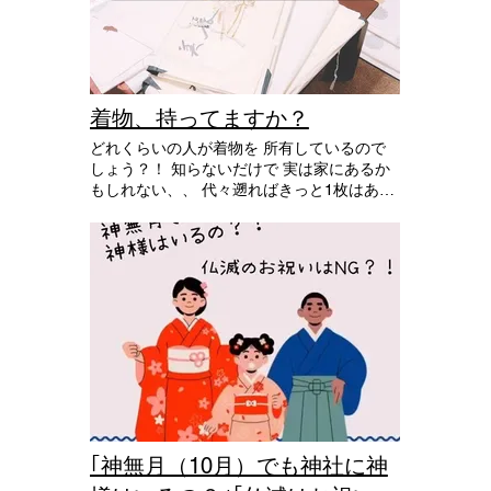
安くて洗える化繊のものもありますし お手
持ちの長襦袢を自分サイズに お直ししても
🙆‍♀️🙆‍♀️ コーディネートでも実用面でも重要な
役割を持つ 「長襦袢」。 この機会に名前を
覚えてあげてくださいね！
着物、持ってますか？
どれくらいの人が着物を 所有しているので
しょう？！ 知らないだけで 実は家にあるか
もしれない、、 代々遡ればきっと1枚はある
はず。 お母さんやおばあちゃんに 聞いてみ
てください！ お着付けさせていただいてい
ても ほとんどの方が ｢着物って難しい｣と お
っしゃっています。 昔のしきたりなんかも
気にしてると 難しいと感じますよね🥲 でも
あまり堅苦しく考えず、 和のオシャレを楽
しみませんか🙂？！ 初心者の方向けの着付
け教室も 生徒さん募集中なので 興味のある
方、 お気軽にお問い合わせ下さい (^^) 着物
はあるけど着れない…と 諦めている方もい
るかもしれません。 出張着付けも受け付け
ておりますので お気軽にお問い合わせ下さ
い。
｢神無月（10月）でも神社に神