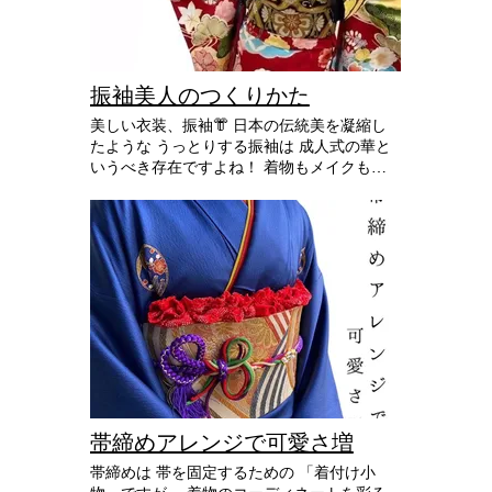
と 成人式が始まったようです。 🙋‍♀️💭 成人式
で振袖を着る意味は？！ ・第一礼装として
振袖は、未婚女性が身に付ける衣装の中でも
最も格式が高い第一礼装です。 第一礼装で
ある振袖を身に付けることで、 大人になっ
振袖美人のつくりかた
たという自覚を持てます。 また、一生に一
美しい衣装、振袖👘 日本の伝統美を凝縮し
度の大切な節目でもあるので 振袖を身に付
たような うっとりする振袖は 成人式の華と
けるに相応しい場だと言えます。 ・厄を払
いうべき存在ですよね！ 着物もメイクも髪
って幸せになれるよう 日本では、振るとい
型も完璧💄🪞✨ そんなあなたに必要なものは
う動作は魔を払うという 意味を持っている
何でしょうか？ 振袖姿を美しく見せるか、
と言われています。 袖の長い振袖を着るこ
残念な雰囲気にするかは あなたの立ち居振
とによって 病気や厄に憑りつかれることな
る舞いにかかっています！ そんなおおげさ
く 人生を歩んでほしいという 願いも込めら
な💭と思うかもしれませんが、 和服を着た
れているのです。 たくさんの思いや歴史が
時の所作(しょさ)はとても大切。 いつもとは
あるんですね🥺💕 一生に一度の成人式！特
違う振袖だからこそのマナーがあるのです
別ないちにちに なりますように𓂃𓈒𓏸︎︎︎︎ 🕊
👨‍🏫 全部を覚えられなくても 頭の片隅にす
こーーしでも いれておいてくださいね(๑•̀
•́)و✧ 基本的に動作はゆっくり！ 慌てずに行
動しましょう😊 一生に一度の成人式！楽し
んでくださいね(ˊᵕˋ)👌🏻 ̖́-‬
帯締めアレンジで可愛さ増
帯締めは 帯を固定するための 「着付け小