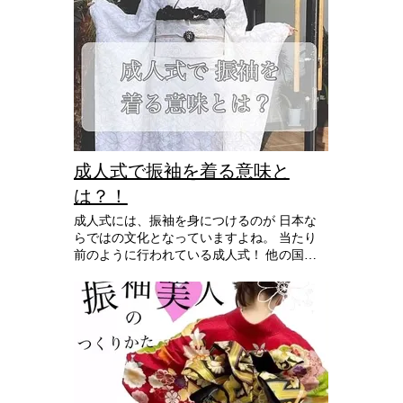
んか？？ そんな時は帯や小物をチェンジ𖤐´-
いつもの着物はそのままで 帯を変えるとガ
ラッと印象が変わります！ 帯を変えると
は、、 ☾ 色を変える ☾ 柄を変える ☾ 帯の
種類を変える ☾ 織りと染めを変える 同じ色
味でも柄を変えるだけで かなり印象が変わ
りますよ·͜· ︎︎ᕷ 織りの帯から染めの帯にすると
これもまた、びっくりするほど変わっちゃい
ます👌🏻 ̖́-‬ セットしたコーディネートだけでな
く 手持ちの別の帯をあわせてみて 色々とコ
成人式で振袖を着る意味と
ーディネートを楽しんでみましょう。 意外
は？！
といい組み合わせができるかもしれません！
今までチャレンジしなかった 組み合わせで
成人式には、振袖を身につけるのが 日本な
アレンジしてみるのも 楽しいですよ😊 着物1
らではの文化となっていますよね。 当たり
枚に帯3本のtrivia
前のように行われている成人式！ 他の国に
はない文化で、民族衣装である 着物を着て
行なわれる行事なので 世界的にも評価され
ているのです。 成人式の はじまりは 埼玉県
😳！ 太平洋戦争が終結した後に これからの
時代を担っていく若者を励ますために 昭和
22年11月22日に開催されました。 ｢若者一人
ひとりが 大人の一員になったという 自覚を
持って責任を果たす｣ためには 祝福をすべき