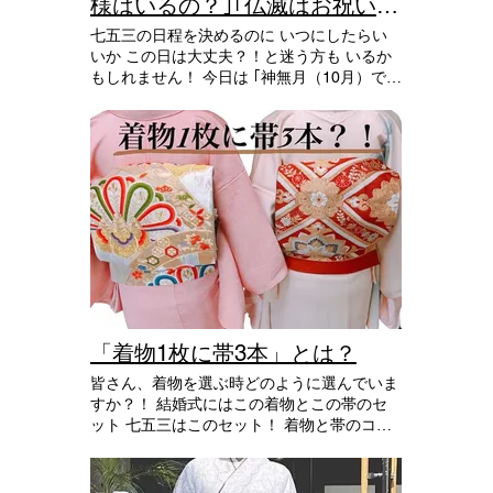
様はいるの？｣｢仏滅はお祝いし
ちゃダメ？｣
七五三の日程を決めるのに いつにしたらい
いか この日は大丈夫？！と迷う方も いるか
もしれません！ 今日は ｢神無月（10月）でも
神社に神様はいるの？｣ ｢仏滅はお祝いしち
ゃダメ？｣の 2本立てでっ🥺 まずは、 Q. 神
無月は神様が不在？！ ｢神無月（10月）は出
雲に全国の神様が集まって 縁結びの会議を
するから 出雲は神在月だけど 他は神無月に
なる。｣ と聞いた事ある方が いるかもしれま
せん！ 神様が集まって 縁結び会議だなんて
なんだかワクワクしますね😳 でもこれは俗
説で あまり気にしなくても大丈夫！ つづい
て〜 Q. 仏滅でも大丈夫？ 六曜は神道や仏教
と関係がないため 仏滅に七五三のお祝いを
しても大丈夫！ 最近はあまり意識せず お祝
いの日程を 決める方が増えています。 ご家
「着物1枚に帯3本」とは？
族の都合のいい日に お参りすると いいと思
皆さん、着物を選ぶ時どのように選んでいま
いますよ。 絶対的な決まりはないので ご家
すか？！ 結婚式にはこの着物とこの帯のセ
族で大切にしたい優先事項に従って 決める
ット 七五三はこのセット！ 着物と帯のコー
のがオススメですよ🥰 素敵な七五三になり
ディネートを 決めている！という方、多い
ますように🙏🍀*゜
と思います。 毎回考えなくて済むのでラク
ですが 毎回同じは、、🤔💭という方いませ