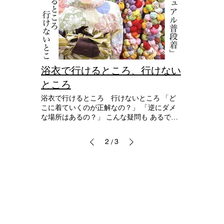
ンスに眠っている着物を着てみませんか☺️
すね❤️‍🔥 帯締めの選び方で コーディネートの
❁⃘？！
印象が がらりと変わるので、おしゃれな着
こなしのために 帯締めにも こだわってみて
下さい😊 帯締めアレンジtrivia
浴衣で行けるところ、行けない
ところ
浴衣で行けるところ 行けないところ 「ど
こに着ていくのが正解なの？」 「逆にダメ
な場所はあるの？」 こんな疑問も あるでし
ょう𓏸︎︎︎︎⁡𓈒 𓂃‪☁️𓂃 𓈒𓏸 広報部m調べ によります
answer✐は 夏に コットンワンピか デニム＋
2
3
/
Tシャツで行ける所は 浴衣で行けるぅぅ
ぅ！！！！ どうでしょうか？！ 答えが見つ
からないときは 一度、洋服基準で考えると
分かりやすいですね✧‧˚ 様々なルールはあり
ますが最適解は自分の中🌏🧡 浴衣は夏の気
楽な普段着なのだから🎐.* お祭りやイベント
以外でも もっともっと活用しましょうよ‪🫶
🏻 ̖́