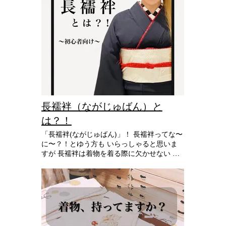
儀」 女の子が大人と同じ幅の帯を結び始め
シーンで日本女性に長く愛用された かんざ
るための儀式。 この三つの儀式をまとめて
しは 昔からずっと、和服美人に 欠かせない
七五三と 呼んでいたようですが、やがて本
存在なんです✨ 今まで なじみが無かった方
来の儀式の 意味は薄れていき、現代では 子
も かんざしを使ってワンランク上の 和装髪
供の成長を祝う行事になり 女の子は3歳7
をめざしてみては？！
歳、男の子は3歳5歳に 七五三のお祝いと参
拝をする形になったようです！ ～ 子供の成
長に感謝して ～ 時代によって七五三のスタ
イルは変化していますが 子供の健康と成長
を願う行事であることは 今も昔も変わらな
いようですね！ 家族みんなで お子様の成長
長襦袢（ながじゅばん）と
を お祝いできる特別な一日として 七五三を
は？！
迎えましょう𓂃𓈒𓏸︎︎︎︎ 🕊
「長襦袢(ながじゅばん)」！ 長襦袢ってな〜
に〜？！とゆう方も いらっしゃると思いま
すが 長襦袢は着物を着る際に欠かせない ア
イテムなんですっっ！！！ そしてなんと！
ポルトガル語なんですよ😆🇵🇹 ポルトガル
語では“ジバン”で 今でも じばん とおっしゃ
る方がいますが そちらの方が原語に近い発
音かもしれませんね！ 長襦袢は、着物から
チラッと見えて なんだか下着とゆうよりか
着物に近い存在のように思いませんか🤔💭