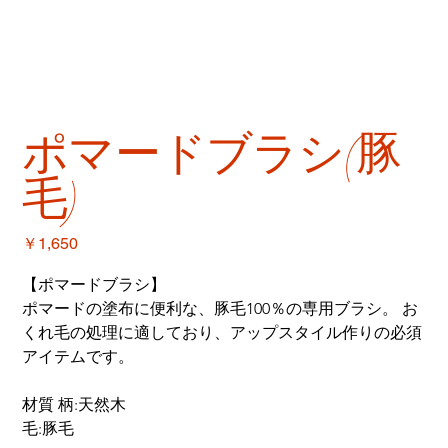
ポマードブラシ(豚
毛)
価
￥1,650
格
【ポマードブラシ】
ポマードの塗布に便利な、豚毛100％の専用ブラシ。 お
くれ毛の処理に適しており、アップスタイル作りの必須
アイテムです。
材質 柄:天然木
毛:豚毛