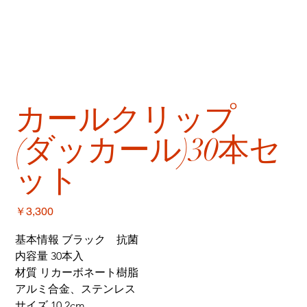
カールクリップ
(ダッカール)30本セ
ット
価
￥3,300
格
基本情報 ブラック　抗菌
内容量 30本入
材質 リカーボネート樹脂
アルミ合金、ステンレス
サイズ 10.2cm