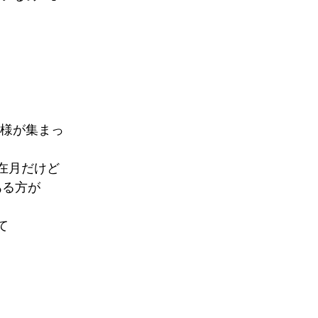
神様が集まっ
在月だけど
ある方が
て