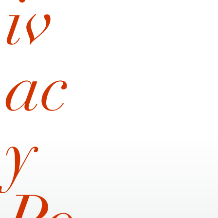
iv
ac
y