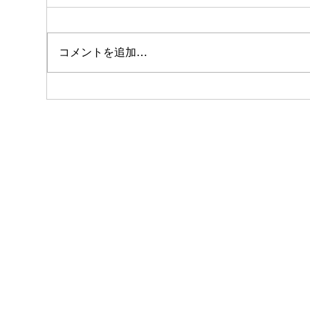
コメントを追加…
美容師が着付けをできるメリ
「
ット
装