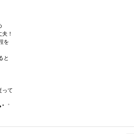
め
丈夫！
程を
ると
従って
*゜