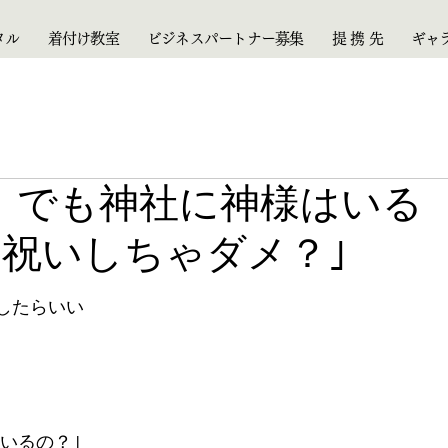
タル
着付け教室
ビジネスパートナー募集
提 携 先
ギャ
月）でも神社に神様はいる
お祝いしちゃダメ？｣
したらいい
いるの？｣