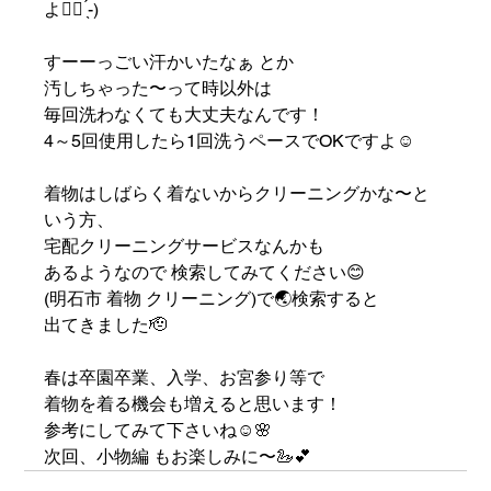
よ👌🏻 ̖́-‬)
すーーっごい汗かいたなぁ とか
汚しちゃった〜って時以外は
毎回洗わなくても大丈夫なんです！
4～5回使用したら1回洗うペースでOKですよ☺️
着物はしばらく着ないからクリーニングかな〜と
いう方、
宅配クリーニングサービスなんかも
あるようなので 検索してみてください😊
(明石市 着物 クリーニング)で🌏検索すると
出てきました🫡
春は卒園卒業、入学、お宮参り等で
着物を着る機会も増えると思います！
参考にしてみて下さいね☺️🌸
次回、小物編 もお楽しみに〜🦢💕