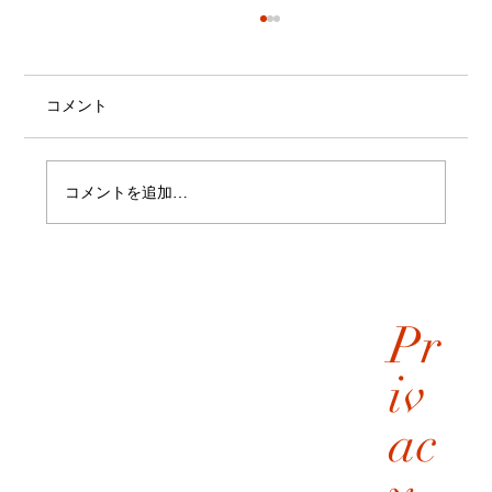
コメント
コメントを追加…
「 コーリンベルト 」って和装なのにカタ
カナ？
Pr
iv
ac