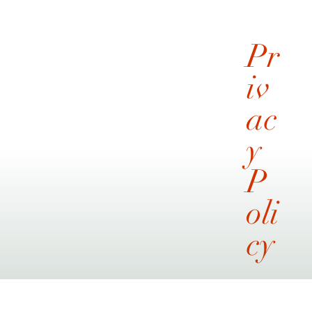
「 コーリンベルト 」って和装なのにカタ
カナ？
Pr
iv
ac
y
P
oli
cy