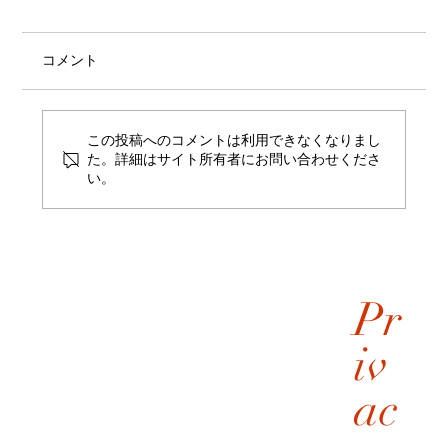
コメント
この投稿へのコメントは利用できなくなりまし
た。詳細はサイト所有者にお問い合わせくださ
い。
「 コーリンベルト 」って和装なのにカタ
カナ？
Pr
iv
ac