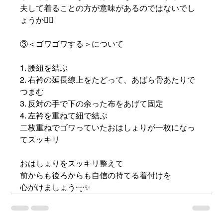
夫して着ることの方が意味があるのではないでし
ょうか♡⃛
③＜ゴワゴワする＞について
1. 腰紐を結ぶ
2. 右衿の延長線上をたどって、あばら骨あたりで
つまむ
3. 反対の手で下の余った布をあげて固定
4. 左衿を重ねて紐で結ぶ
二枚重ねでゴワっていたおはしょりが一枚になっ
てスッキリ
おはしょりをスッキリ整えて
前からも後ろからも自信の持てる着付けを
心がけましょうᵕ·̮ᵕ✨️