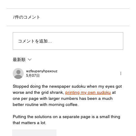
1件のコメント
コメントを追加…
最新順
「 コーリンベルト 」って和装なのにカタ
カナ？
wzfsupsnyhpsxouz
5月07日
Stopped doing the newspaper sudoku when my eyes got 
worse and the grid shrank, 
printing my own sudoku
 at 
one per page with larger numbers has been a much 
better routine with morning coffee.
Putting the solutions on a separate page is a small thing 
that matters a lot.
いいね！
返信